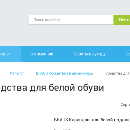
талог
О компании
Советы по уходу
С
Контакты
Каталог
BRAUS Косметика и аксессуары
Средства для 
Отзывы
дства для белой обуви
Сорт
BRAUS Карандаш для белой подошв