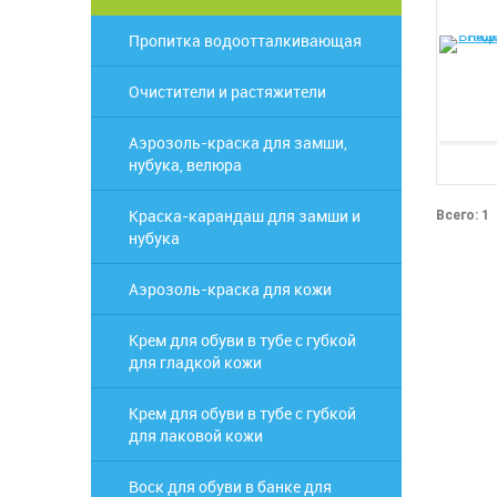
Пропитка водоотталкивающая
Очистители и растяжители
Аэрозоль-краска для замши,
нубука, велюра
Краска-карандаш для замши и
Всего: 1
нубука
Аэрозоль-краска для кожи
Крем для обуви в тубе с губкой
для гладкой кожи
Крем для обуви в тубе с губкой
для лаковой кожи
Воск для обуви в банке для